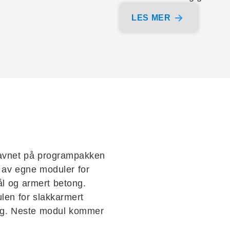
LES MER
 navnet på programpakken
r av egne moduler for
tål og armert betong.
len for slakkarmert
rdig. Neste modul kommer